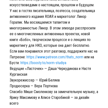
искусствоведами о настоящем, прошлом и будущем.
У нас в гостях писательница, поэтесса, создательница
антивоенного издания ROAR и маркетолог Линор
Горалик. Мы восхищаемся талантом и
многогранностью Линор. В этом эпизоде расспросили
ее о многочисленных антивоенных проектах, новой
книге «Бобо», творческом процессе и о лекциях по
маркетингу для НКО, которые она дает бесплатно.
Если вам понравился этот разговор, поддержите нас на
Патреоне:
https://www.patreon.com/thats_norm
или на
Бусти:
https://boosty.to/norm-studiya
Ведущие «Ласточек» — Даша Черкудинова и Настя
Курганская
Звукорежиссер — Юрий Беляев
Продюсерка — Вера Портнова
Спасибо Мише Смоленкову за замечательную музыку, а
Ярику Максимову и Алисе Старобиной — за дизайн
всего