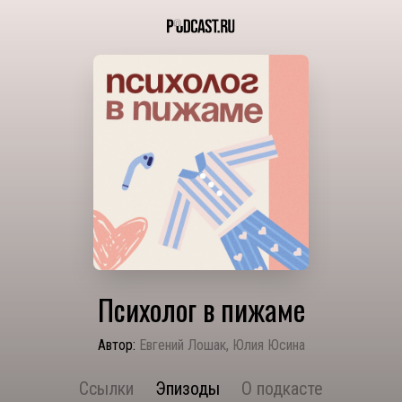
Психолог в пижаме
Автор:
Евгений Лошак, Юлия Юсина
Ссылки
Эпизоды
О подкасте