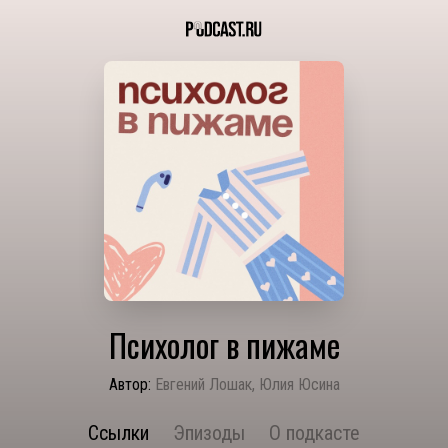
Психолог в пижаме
Автор:
Евгений Лошак, Юлия Юсина
Ссылки
Эпизоды
О подкасте