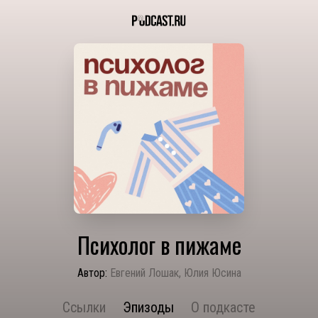
Психолог в пижаме
Автор:
Евгений Лошак, Юлия Юсина
Ссылки
Эпизоды
О подкасте