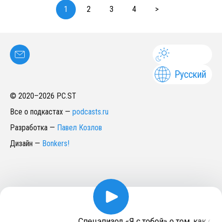
1
2
3
4
>
Русский
© 2020–
2026
PC.ST
Все о подкастах
—
podcasts.ru
Разработка
—
Павел Козлов
Дизайн
—
Bonkers!
Спецэпизод «Я с тобой» о том, как стат