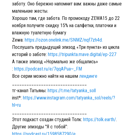
заботу. Оно бережно напомнит вам: важны даже самые
маленькие жесты.
Хорошо там, где забота. По промокоду ZEWA15 до 22
ноября получите скидку 15% на салфетки, платочки и
влажную туалетную бумагу
Zewa:
https://ozon.onelink.me/SNMZ/nqf7zh4d.
Послушать предыдущий эпизод «Три пункта» из цикла
историй о заботе:
https://tripunkta.mave.digital/ep-227
А также эпизод «Нормально же общались»
:
https://podcast.ru/e/7qqAPua~_FM
Все серии можно найти на нашем
лендинге
_______________________________
тг-канал Татьяны:
https://t.me/tatyanka_soll
inst*:
https://www.instagram.com/tatyanka_sol/reels/?
hl=ru
_______________________________
Этот подкаст создан студией Толк:
https://tolk.earth/
.
Другие эпизоды "Я с тобой":
https://podcast.ru/1598587290/e