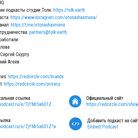
9Q
ие подкасты студии Толк:
https://tolk.earth
аста:
https://www.instagram.com/etonashasmena/
анал:
https://t.me/etonashasmena
трудничества:
partners@tolk.earth
работали:
алова
Сергей Скурту
ний Агеев
ries:
https://redcircle.com/brands
t:
https://redcircle.com/privacy
сальная ссылка
Официальный сайт
/podcast.ru/e/7jYMr5a601Z
https://redcircle.com/sh
сылка
Добавить подкаст на сай
/podcast.ru/e/7jYMr5a601Z?a
Embed Podcast