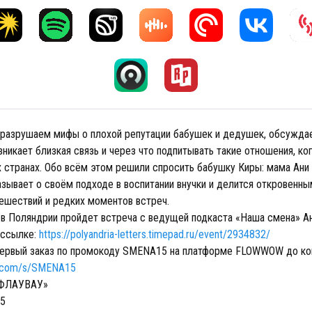
 разрушаем мифы о плохой репутации бабушек и дедушек, обсужда
никает близкая связь и через что подпитывать такие отношения, ко
х странах. Обо всём этом решили спросить бабушку Киры: мама Ани
азывает о своём подходе в воспитании внучки и делится откровенны
ешествий и редких моментов встреч.
в Поляндрии пройдет встреча с ведущей подкаста «Наша смена» Ан
 ссылке:
https://polyandria-letters.timepad.ru/event/2934832/
первый заказ по промокоду SMENA15 на платформе FLOWWOW до ко
w.com/s/SMENA15
«ФЛАУВАУ»
5