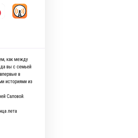
ем, как между
гда вы с семьей
 впервые в
ми историями из
ей Саловой.
нца лета