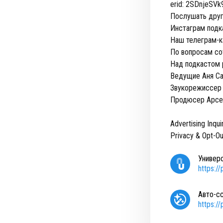
erid: 2SDnjeSVk
Послушать друг
Инстаграм подк
Наш телеграм-к
По вопросам со
Над подкастом 
Ведущие Аня С
Звукорежиссер 
Продюсер Арсе
Advertising Inqui
Privacy & Opt-Ou
Универ
https:/
Авто-с
https:/