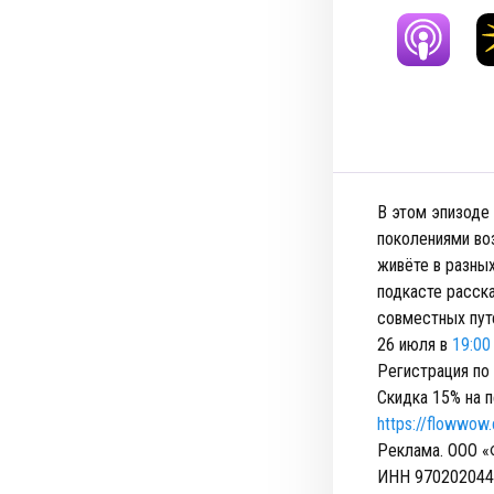
В этом эпизоде
поколениями воз
живёте в разны
подкасте расск
совместных пут
26 июля в
19:00
Регистрация по
Скидка 15% на 
https://flowwo
Реклама. ООО 
ИНН 970202044