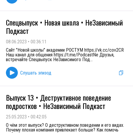
Спецвыпуск • Новая школа • НеЗависимый
Подкаст
08.06.2023
•
00:36:11
Сайт "Новой школы" академии РОСТУМ https://vk.cc/cov2CR
Наш канал для общения https://t.me/PodcastNe Друзья,
встречайте Спецвыпуск НеЗависимого Под
...
Слушать эпизод
Выпуск 13 • Деструктивное поведение
подростков • НеЗависимый Подкаст
25.05.2023
•
00:42:05
О чём этот выпуск? О деструктивном поведении и его видах.
Почему плохая компания привлекает больше? Как помочь