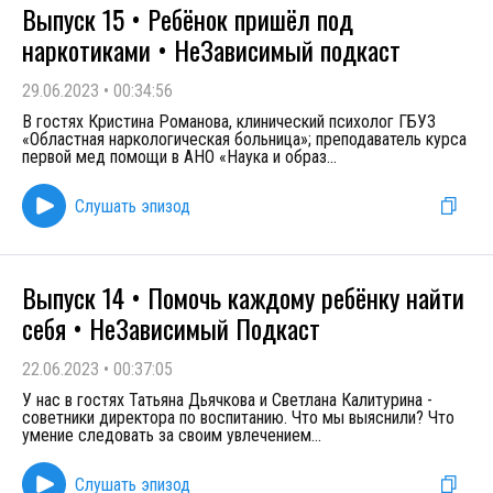
Выпуск 15 • Ребёнок пришёл под
наркотиками • НеЗависимый подкаст
29.06.2023
•
00:34:56
В гостях Кристина Романова, клинический психолог ГБУЗ
«Областная наркологическая больница»; преподаватель курса
первой мед помощи в АНО «Наука и образ
...
Слушать эпизод
Выпуск 14 • Помочь каждому ребёнку найти
себя • НеЗависимый Подкаст
22.06.2023
•
00:37:05
У нас в гостях Татьяна Дьячкова и Светлана Калитурина -
советники директора по воспитанию. Что мы выяснили? Что
умение следовать за своим увлечением
...
Слушать эпизод