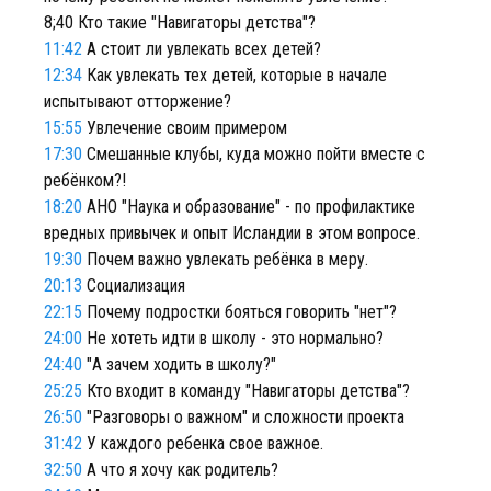
8;40 Кто такие "Навигаторы детства"?
11:42
А стоит ли увлекать всех детей?
12:34
Как увлекать тех детей, которые в начале
испытывают отторжение?
15:55
Увлечение своим примером
17:30
Смешанные клубы, куда можно пойти вместе с
ребёнком?!
18:20
АНО "Наука и образование" - по профилактике
вредных привычек и опыт Исландии в этом вопросе.
19:30
Почем важно увлекать ребёнка в меру.
20:13
Социализация
22:15
Почему подростки бояться говорить "нет"?
24:00
Не хотеть идти в школу - это нормально?
24:40
"А зачем ходить в школу?"
25:25
Кто входит в команду "Навигаторы детства"?
26:50
"Разговоры о важном" и сложности проекта
31:42
У каждого ребенка свое важное.
32:50
А что я хочу как родитель?