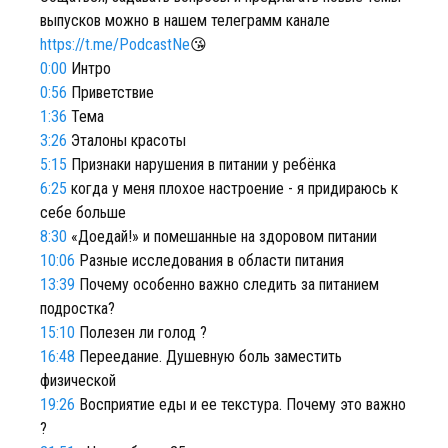
выпусков можно в нашем телеграмм канале
https://t.me/PodcastNe
😘
0:00
Интро
0:56
Приветствие
1:36
Тема
3:26
Эталоны красоты
5:15
Признаки нарушения в питании у ребёнка
6:25
когда у меня плохое настроение - я придираюсь к
себе больше
8:30
«Доедай!» и помешанные на здоровом питании
10:06
Разные исследования в области питания
13:39
Почему особенно важно следить за питанием
подростка?
15:10
Полезен ли голод ?
16:48
Переедание. Душевную боль заместить
физической
19:26
Восприятие еды и ее текстура. Почему это важно
?