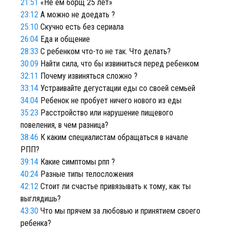
21:51
«Не ем борщ 25 лет»
23:12
А можно не доедать ?
25:10
Скучно есть без сериала
26:04
Еда и общение
28:33
С ребенком что-то не так. Что делать?
30:09
Найти сила, что бы извиниться перед ребенком
32:11
Почему извиняться сложно ?
33:14
Устраивайте дегустации еды со своей семьей
34:04
Ребенок не пробует ничего нового из еды
35:23
Расстройство или нарушение пищевого
повеления, в чем разница?
38:46
К каким специалистам обращаться в начале
РПП?
39:14
Какие симптомы рпп ?
40:24
Разные типы телосложения
42:12
Стоит ли счастье привязывать к тому, как ты
выглядишь?
43:30
Что мы прячем за любовью и принятием своего
ребенка?