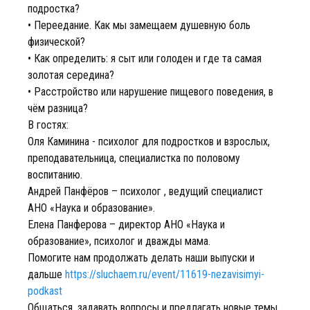
подростка?
• Переедание. Как мы замещаем душевную боль
физической?
• Как определить: я сыт или голоден и где та самая
золотая середина?
• Расстройство или нарушение пищевого поведения, в
чём разница?
В гостях:
Оля Каминина - психолог для подростков и взрослых,
преподавательница, специалистка по половому
воспитанию.
Андрей Панфёров – психолог , ведущий специалист
АНО «Наука и образование».
Елена Панферова – директор АНО «Наука и
образование», психолог и дважды мама.
Помогите нам продолжать делать наши выпуски и
дальше
https://sluchaem.ru/event/11619-nezavisimyi-
podkast
Общаться, задавать вопросы и предлагать новые темы