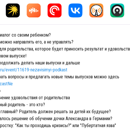
диалог со своим ребенком?
ожно направлять его, а не управлять?
для родительства, которое будет приносить результат и удовольств
овом выпуске!
родолжать делать наши выпуски и дальше
m.ru/event/11619-nezavisimyi-podkast
вать вопросы и предлагать новые темы выпусков можно здесь
dcastNe
о
чение удовольствия от родительства
ый родитель - это кто?
 главный? Родитель должен решать за детей их будущее?
алось решение об обучении дочки Александра в Германии?
остку: "Как ты проходишь кризисы?" или "Пубертатная язва"