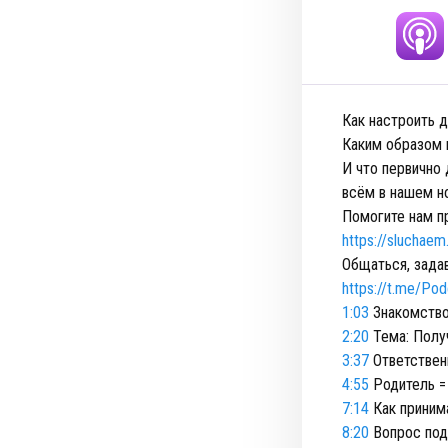
Как настроить 
Каким образом м
И что первично 
всём в нашем н
Помогите нам п
https://sluchae
Общаться, зада
https://t.me/Po
1:03
Знакомств
2:20
Тема: Полу
3:37
Ответственн
4:55
Родитель =
7:14
Как приним
8:20
Вопрос подр