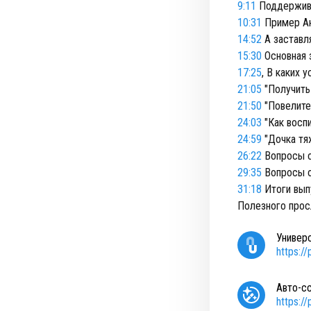
9:11
Поддержив
10:31
Пример Ана
14:52
А заставля
15:30
Основная 
17:25
, В каких 
21:05
"Получить
21:50
"Повелите
24:03
"Как воспи
24:59
"Дочка тя
26:22
Вопросы о
29:35
Вопросы от
31:18
Итоги вып
Полезного прос
Универ
https:/
Авто-с
https:/