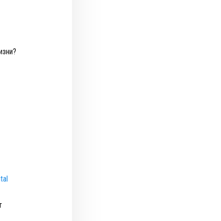
изни?
tal
т