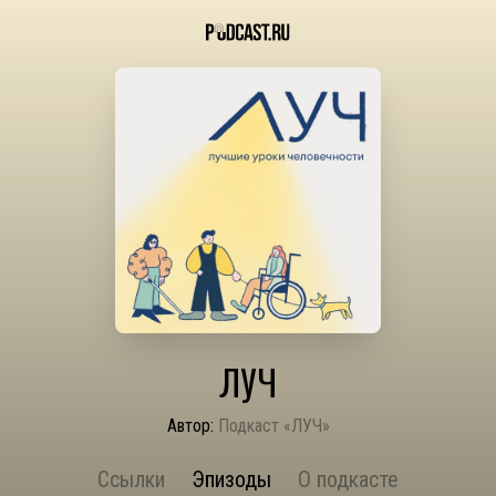
ЛУЧ
Автор:
Подкаст «ЛУЧ»
Ссылки
Эпизоды
О подкасте