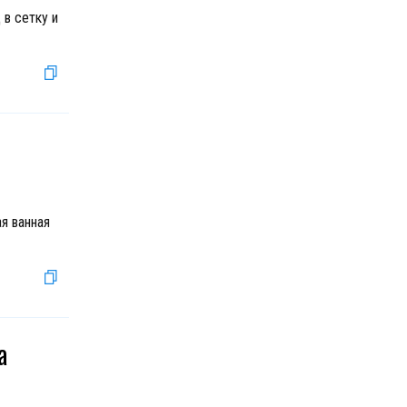
 в сетку и
я ванная
а