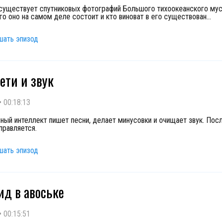
существует спутниковых фотографий Большого тихоокеанского му
его оно на самом деле состоит и кто виноват в его существован
...
шать эпизод
ети и звук
•
00:18:13
ный интеллект пишет песни, делает минусовки и очищает звук. Посл
правляется.
шать эпизод
ид в авоське
•
00:15:51