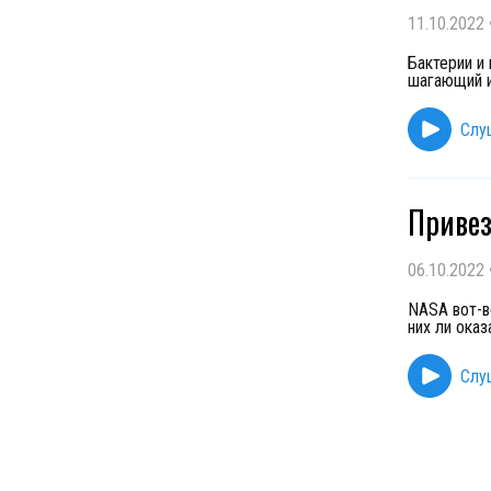
11.10.2022
Бактерии и
шагающий и
Слу
Привез
06.10.2022
NASA вот-в
них ли ока
Слу