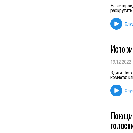
На астерои
раскрутить.
Слу
Истори
19.12.2022
Эдита Пьех
комната: к
Слу
Поющий
голосо