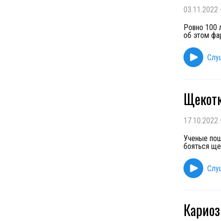
03.11.2022
Ровно 100 
об этом фа
Слу
Щекотк
17.10.2022
Ученые пощ
бояться ще
Слу
Кариоз