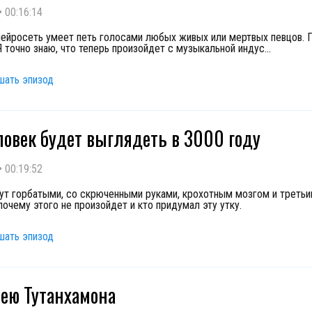
•
00:16:14
нейросеть умеет петь голосами любых живых или мертвых певцов. 
Я точно знаю, что теперь произойдет с музыкальной индус
...
шать эпизод
ловек будет выглядеть в 3000 году
•
00:19:52
ут горбатыми, со скрюченными руками, крохотным мозгом и третьи
почему этого не произойдет и кто придумал эту утку.
шать эпизод
ею Тутанхамона