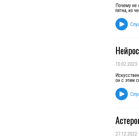
Почему не 
пятна, из ч
Слу
Нейрос
10.02.2023
Искусствен
он с этим с
Слу
Астеро
27.12.2022