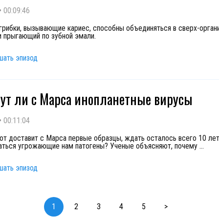
•
00:09:46
 грибки, вызывающие кариес, способны объединяться в сверх-орган
 прыгающий по зубной эмали.
шать эпизод
ут ли с Марса инопланетные вирусы
•
00:11:04
от доставит с Марса первые образцы, ждать осталось всего 10 лет
заться угрожающие нам патогены? Ученые объясняют, почему
...
шать эпизод
1
2
3
4
5
>