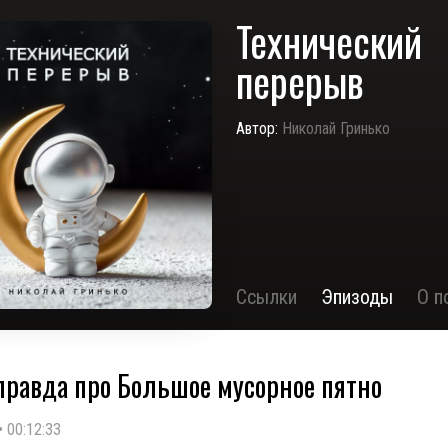
Технический
перерыв
Автор:
Николай Гринько
Ссылки
Эпизоды
О п
правда про Большое мусорное пятно
•
00:12:33