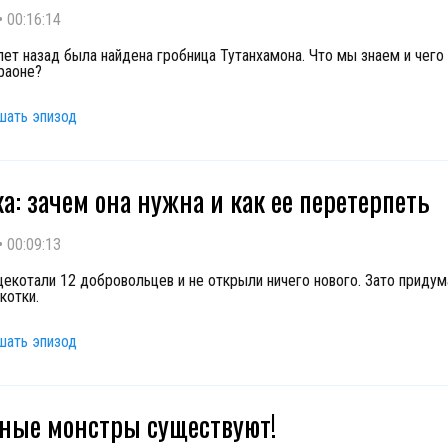
•
00:16:14
лет назад была найдена гробница Тутанхамона. Что мы знаем и чего
раоне?
шать эпизод
а: зачем она нужна и как ее перетерпеть
•
00:09:13
екотали 12 добровольцев и не открыли ничего нового. Зато придума
котки.
шать эпизод
ные монстры существуют!