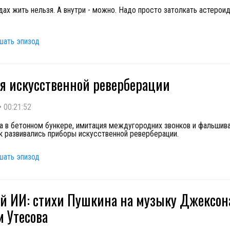
дах жить нельзя. А внутри - можно. Надо просто затолкать астероид
шать эпизод
я искусственной реверберации
•
00:21:52
а в бетонном бункере, имитация междугородних звонков и фальшива
ак развивались приборы искусственной реверберации.
шать эпизод
 ИИ: стихи Пушкина на музыку Джексон
м Утесова