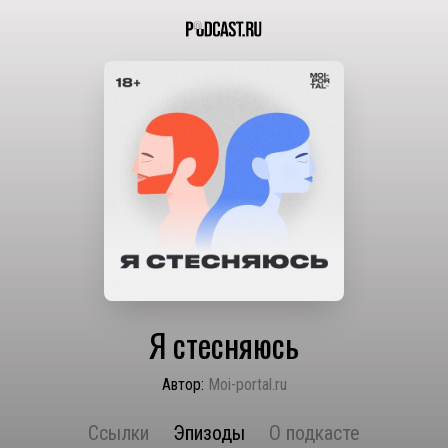
Я стесняюсь
Автор:
Moi-portal.ru
Ссылки
Эпизоды
О подкасте