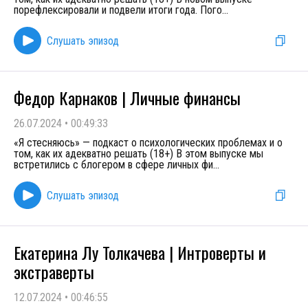
порефлексировали и подвели итоги года. Пого
...
Слушать эпизод
Федор Карнаков | Личные финансы
26.07.2024
•
00:49:33
«Я стесняюсь» — подкаст о психологических проблемах и о
том, как их адекватно решать (18+) В этом выпуске мы
встретились с блогером в сфере личных фи
...
Слушать эпизод
Екатерина Лу Толкачева | Интроверты и
экстраверты
12.07.2024
•
00:46:55