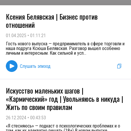
Ксения Белявская | Бизнес против
отношений
01.04.2025
•
01:11:21
Гость нового выпуска — предприниматель в сфере торговли и
наша подруга Ксюша Белявская. Разговор вышел особенно
личным и интересным. Как сильной и усп
...
Слушать эпизод
Искусство маленьких шагов |
«Кармический» год | Увольняюсь в никуда |
Жить по своим правилам
26.12.2024
•
00:43:53
«Я стесняюсь» — подкаст о психологических проблемах и о
том, как их адекватно решать (18+) В новом выпуске