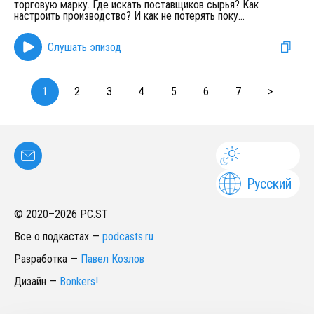
торговую марку. Где искать поставщиков сырья? Как
настроить производство? И как не потерять поку
...
Слушать эпизод
1
2
3
4
5
6
7
>
Русский
© 2020–
2026
PC.ST
Все о подкастах
—
podcasts.ru
Разработка
—
Павел Козлов
Дизайн
—
Bonkers!