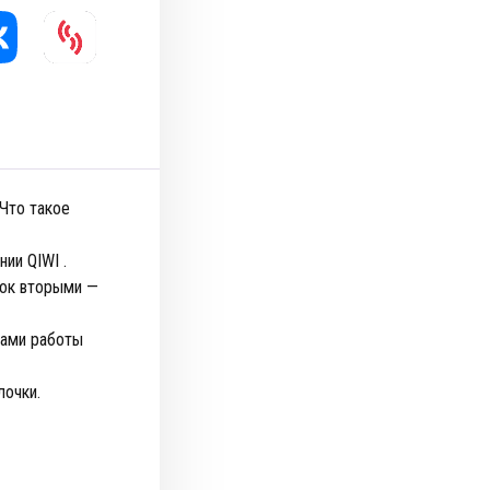
Что такое
ии QIWI .
нок вторыми —
бами работы
лочки.