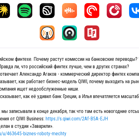
ийском финтехе. Почему растут комиссии на банковские переводы? 
равда ли, что российский финтех лучше, чем в других странах?
 отвечает Александр Агаков - коммерческий директор финтех компан
казывает, как работает бизнес-модель QIWI, почему выходить на ры
 компания ищет недообслуженные ниши.
сказывает, как её удивил банк Греции, а Илья впечатляется масшта
к мы записывали в конце декабря, так что там есть новогодние отсы
ния от QIWI Business:
https://s.qiwi.com/2Af-B5A-EJH
елан в студии «Заварили».
.ru/u/463645-biznes-roboty-mechty