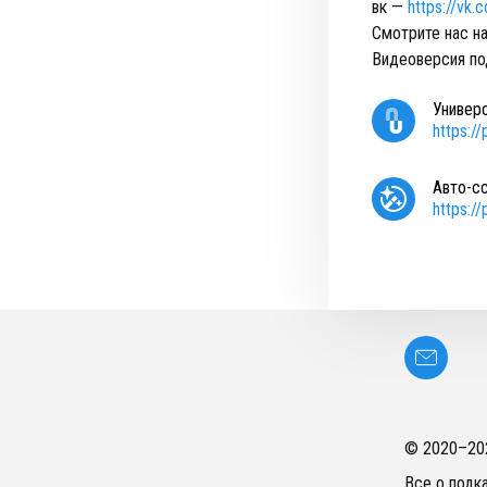
вк —
https://vk
Смотрите нас на
Видеоверсия по
Универ
https:/
Авто-с
https:/
© 2020–
20
Все о подк