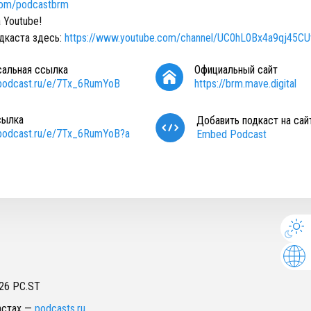
.com/podcastbrm
 Youtube!
дкаста здесь:
https://www.youtube.com/channel/UC0hL0Bx4a9qj45
сальная ссылка
Официальный сайт
/podcast.ru/e/7Tx_6RumYoB
https://brm.mave.digital
сылка
Добавить подкаст на сай
/podcast.ru/e/7Tx_6RumYoB?a
Embed Podcast
26
PC.ST
астах
—
podcasts.ru