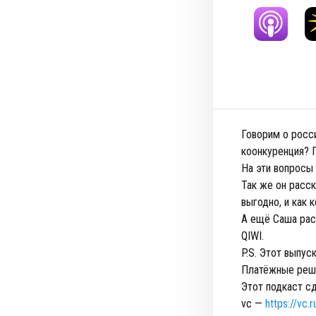
Говорим о росс
коонкуренция? П
На эти вопросы
Так же он расс
выгодно, и как
А ещё Саша рас
QIWI.
P.S. Этот выпус
Платёжные реше
Этот подкаст сд
vc —
https://vc