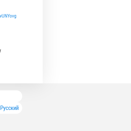
CUvUNYovg
т
Русский