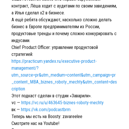
контракт, Лёша ходит с аудитами по своим заведениям,
а Илья сделал x2 в бизнесе.
А ещё ребята обсуждают, насколько сложно делать
бизнес в Европе предпринимателям из России,
продуктовые тренды и почему сложно конкурировать с
индусами.
Chief Product Officer: управление продуктовой
стратегией:
https://practicum.yandex.ru/executive-product-
management/?
utm_source=pr&utm_medium=content&utm_campaign=pr
_content_MBA_biznes_roboty_mechty&utm_content=des
cription
Этот подкаст сделан в студии «Заварили».
vc —
https://vc.ru/u/463645-biznes-roboty-mechty
вк —
https://vk.com/podcastbrm
Теперь мы есть на Boosty: zavareelee
Смотрите нас на Youtube!