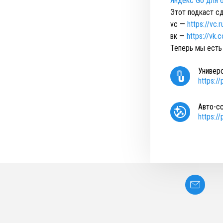
Яндекс Go для 
Этот подкаст сд
vc —
https://vc
вк —
https://vk
Теперь мы есть 
Универ
https:/
Авто-с
https:/