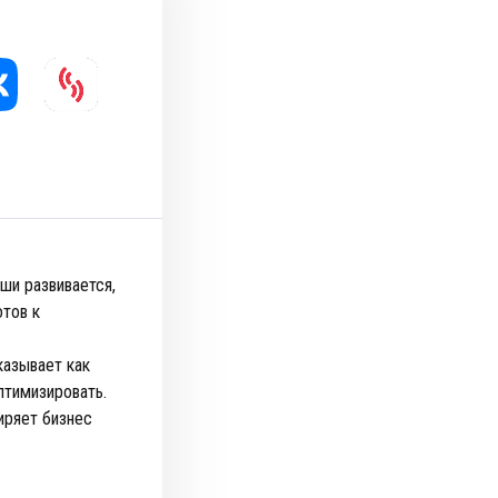
ши развивается,
отов к
казывает как
птимизировать.
иряет бизнес