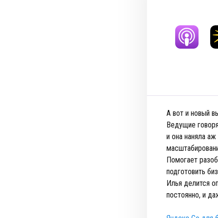
А вот и новый в
Ведущие говоря
и она наняла аж
масштабировани
Помогает разоб
подготовить биз
Илья делится о
постоянно, и д