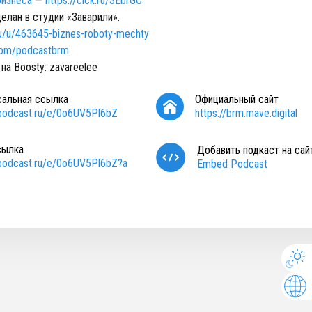
бизнеса
—
https://clck.ru/3EbrGC
елан в студии «Заварили».
.ru/u/463645-biznes-roboty-mechty
.com/podcastbrm
на Boosty: zavareelee
сальная ссылка
Официальный сайт
/podcast.ru/e/0o6UV5Pl6bZ
https://brm.mave.digital
сылка
Добавить подкаст на сай
/podcast.ru/e/0o6UV5Pl6bZ?a
Embed Podcast