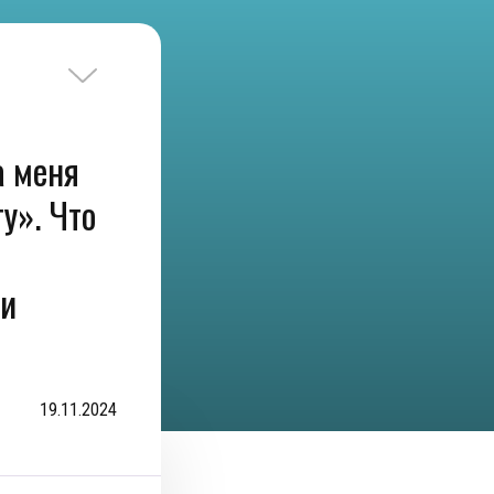
а меня
у». Что
 и
19.11.2024