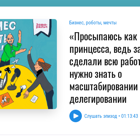
Бизнес, роботы, мечты
«Просыпаюсь как
принцесса, ведь з
сделали всю работ
нужно знать о
масштабировании
делегировании
Слушать эпизод
•
01:13:43