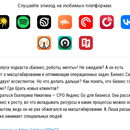
Слушайте эпизод на любимых платформах:
ыпуск подкаста «Бизнес, роботы, мечты»! Не ожидали? А он есть.
т о масштабировании и оптимизации операционных задач. Бизнес Са
 двух! ассистенток. Но что делать дальше? Как понять, что бизнес г
ю? Где брать новых клиентов?
раться Екатерина Никитина — СРО Яндекс Go для бизнеса. Она расс
нес к росту, во что вкладывать ресурсы и какие процессы можно о
пытом, ведь он не раз обжигался на масштабировании. А Леша расш
аже нанимает специальных людей.