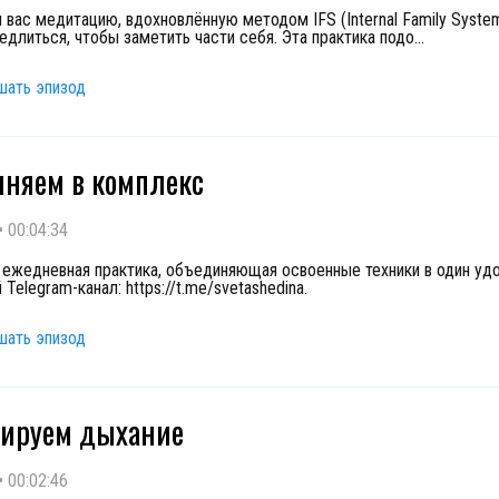
 вас медитацию, вдохновлённую методом IFS (Internal Family System
едлиться, чтобы заметить части себя. Эта практика подо
...
шать эпизод
няем в комплекс
•
00:04:34
ежедневная практика, объединяющая освоенные техники в один уд
 Telegram-канал: https://t.me/svetashedina.
шать эпизод
сируем дыхание
•
00:02:46