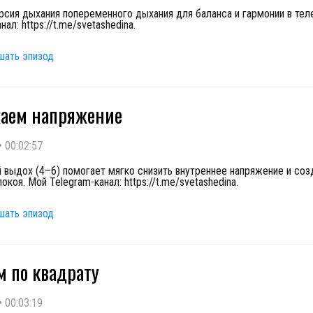
рсия дыхания попеременного дыхания для баланса и гармонии в тел
нал: https://t.me/svetashedina.
шать эпизод
аем напряжение
•
00:02:57
 выдох (4–6) помогает мягко снизить внутреннее напряжение и соз
окоя. Мой Telegram-канал: https://t.me/svetashedina.
шать эпизод
 по квадрату
•
00:03:19