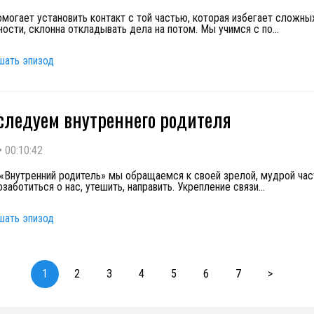
омогает установить контакт с той частью, которая избегает сложны
ности, склонна откладывать дела на потом. Мы учимся с по
...
шать эпизод
сследуем внутреннего родителя
•
00:10:42
 «Внутренний родитель» мы обращаемся к своей зрелой, мудрой час
заботиться о нас, утешить, направить. Укрепление связи
...
шать эпизод
1
2
3
4
5
6
7
>