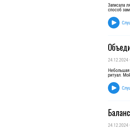
Записала ля
способ зам
Слу
Объеди
24.12.2024
Небольшая 
ритуал. Мой
Слу
Балан
24.12.2024