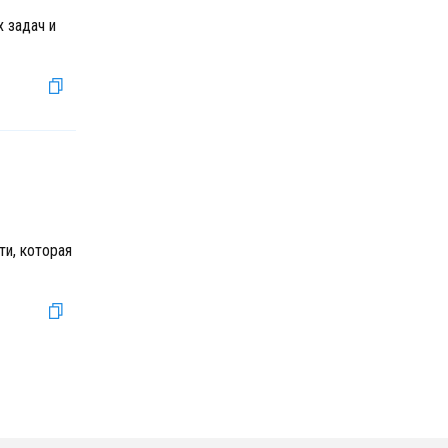
х задач и
ти, которая