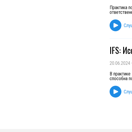
Практика п
ответствен
Слу
IFS: И
20.06.2024
В практике
способна по
Слу