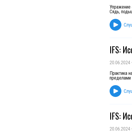
Упражение 
Сядь, подыш
Слу
IFS: И
20.06.2024
Практика н
пределами 
Слу
IFS: И
20.06.2024