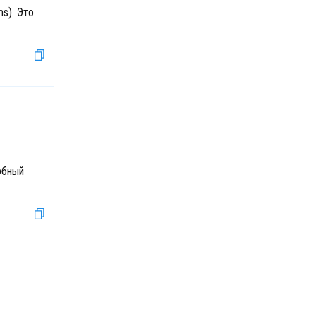
s). Это
обный