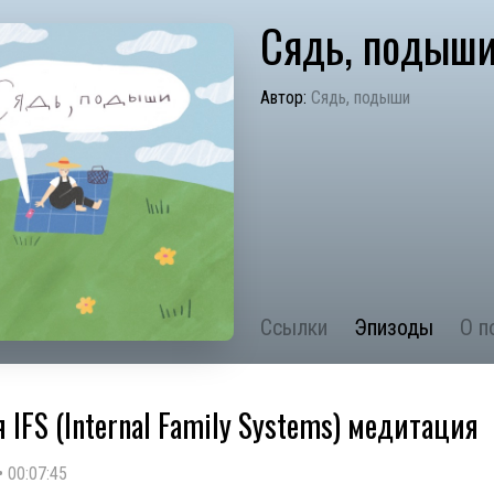
Сядь, подыш
Автор:
Сядь, подыши
Ссылки
Эпизоды
О п
 IFS (Internal Family Systems) медитация
•
00:07:45