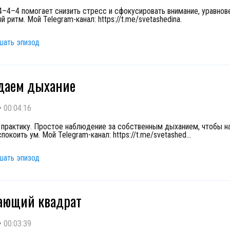
4–4–4 помогает снизить стресс и сфокусировать внимание, уравнов
 ритм. Мой Telegram-канал: https://t.me/svetashedina.
шать эпизод
даем дыхание
•
00:04:16
 практику. Простое наблюдение за собственным дыханием, чтобы н
спокоить ум. Мой Telegram-канал: https://t.me/svetashed
...
шать эпизод
ающий квадрат
•
00:03:39