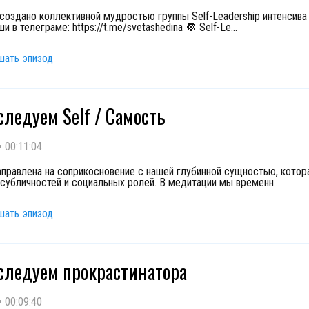
создано коллективной мудростью группы Self-Leadership интенсива 
и в телеграме: https://t.me/svetashedina 🔘 Self-Le
...
шать эпизод
сследуем Self / Самость
•
00:11:04
аправлена на соприкосновение с нашей глубинной сущностью, котор
субличностей и социальных ролей. В медитации мы временн
...
шать эпизод
сследуем прокрастинатора
•
00:09:40