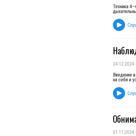
Техника 4–
дыхательный
Слу
Наблю
24.12.2024
Введение в
на себя и у
Слу
Обним
01.11.2024