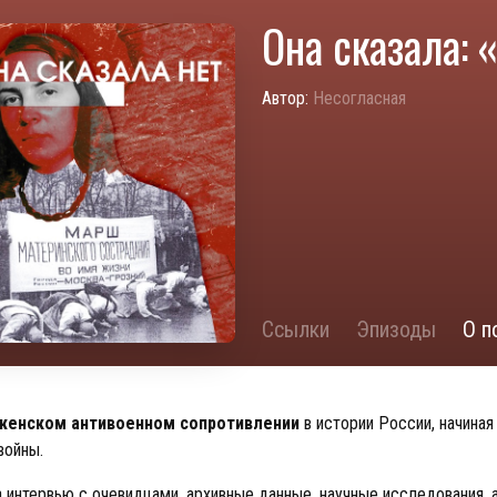
Она сказала: 
Автор:
Несогласная
Ссылки
Эпизоды
О п
женском антивоенном сопротивлении
в истории России, начиная
войны.
а интервью с очевидцами, архивные данные, научные исследования, 