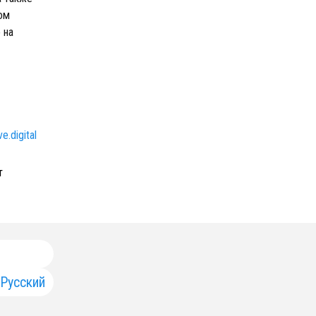
ом
 на
e.digital
т
Русский