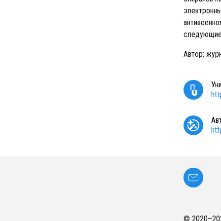
электронны
антивоенно
следующие 
Автор: жур
Ун
ht
Ав
ht
© 2020–
20