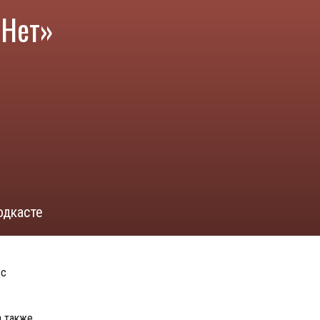
«Нет»
одкасте
 с
а также