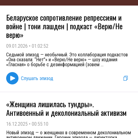
Беларуское сопротивление репрессиям и
войне | тони лашден | подкаст «Верю/Не
верю»
09.01.2026
•
01:02:52
Седьмой эпизод — необычный. Это коллаборация подкастов
«Она сказала: “Нет”» и «Верю/Не верю» — шоу издания
«Гласная» о борьбе с дезинформацией (зовем
...
Слушать эпизод
«Женщина лишилась тундры».
Антивоенный и деколониальный активизм
16.12.2025
•
00:55:10
Новый эпизод — о женщинах в современном деколониальном
антивоенном движении. Героини эпизода — директорка