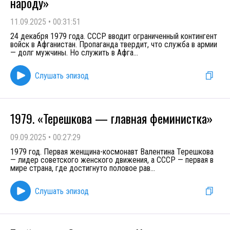
народу»
11.09.2025
•
00:31:51
24 декабря 1979 года. СССР вводит ограниченный контингент
войск в Афганистан. Пропаганда твердит, что служба в армии
— долг мужчины. Но служить в Афга
...
Слушать эпизод
1979. «Терешкова — главная феминистка»
09.09.2025
•
00:27:29
1979 год. Первая женщина-космонавт Валентина Терешкова
— лидер советского женского движения, а СССР — первая в
мире страна, где достигнуто половое рав
...
Слушать эпизод