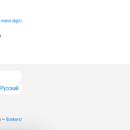
.mave.digital
т
Русский
н
—
Bonkers!