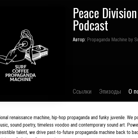
Peace Division
Podcast
Автор:
Propaganda Machine by S
Ссылки
Эпизоды
О п
tional renaissance machine, hip-hop propaganda and funky juvenile. We p
usic, sound poetry, timeless voodoo and contemporary sound art. Powe
esistible talent, we drive past-to-future propaganda machine back to ba