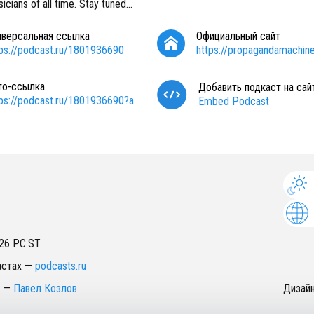
icians of all time. Stay tuned...
иверсальная ссылка
Официальный сайт
tps://podcast.ru/1801936690
https://propagandamachine
то-ссылка
Добавить подкаст на сай
tps://podcast.ru/1801936690?a
Embed Podcast
26
PC.ST
астах
—
podcasts.ru
—
Павел Козлов
Дизай