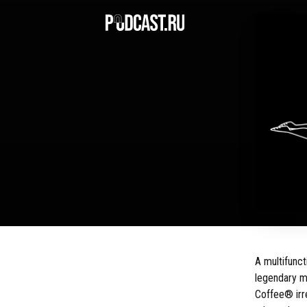
A multifunc
legendary m
Coffee® irr