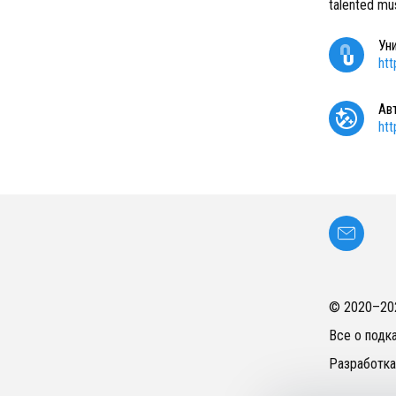
talented mus
Ун
ht
Ав
ht
© 2020–
20
Все о подк
Разработка