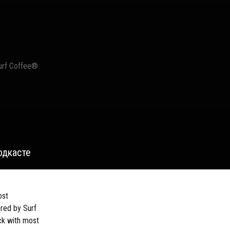
urf Coffee®
одкасте
ost
red by Surf
ck with most