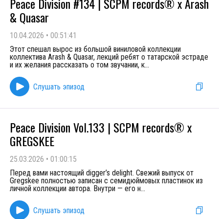
Peace Division #134 | SCPM records® x Arash
& Quasar
10.04.2026
•
00:51:41
Этот спешал вырос из большой виниловой коллекции
коллектива Arash & Quasar, лекций ребят о татарской эстраде
и их желания рассказать о том звучании, к
...
Слушать эпизод
Peace Division Vol.133 | SCPM records® х
GREGSKEE
25.03.2026
•
01:00:15
Перед вами настоящий digger’s delight. Свежий выпуск от
Gregskee полностью записан с семидюймовых пластинок из
личной коллекции автора. Внутри — его н
...
Слушать эпизод