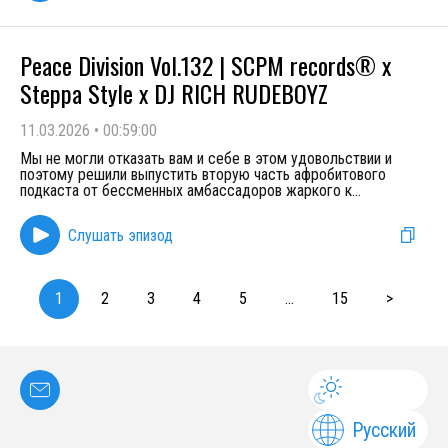
Peace Division Vol.132 | SCPM records® х
Steppa Style x DJ RICH RUDEBOYZ
11.03.2026
•
00:59:00
Мы не могли отказать вам и себе в этом удовольствии и
поэтому решили выпустить вторую часть афробитового
подкаста от бессменных амбассадоров жаркого к
...
Слушать эпизод
1
2
3
4
5
...
15
>
Русский