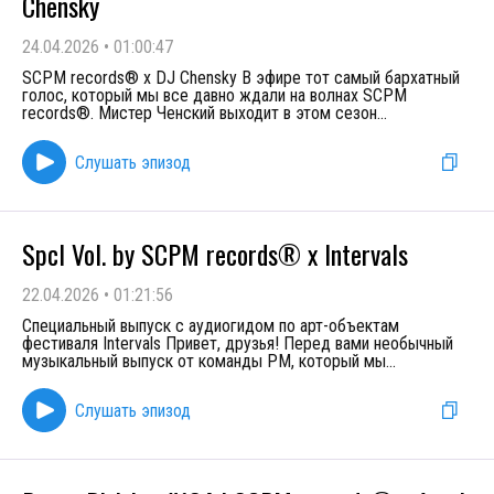
Chensky
24.04.2026
•
01:00:47
SCPM records® x DJ Chensky В эфире тот самый бархатный
голос, который мы все давно ждали на волнах SCPM
records®. Мистер Ченский выходит в этом сезон
...
Слушать эпизод
Spcl Vol. by SCPM records® x Intervals
22.04.2026
•
01:21:56
Специальный выпуск с аудиогидом по арт-объектам
фестиваля Intervals Привет, друзья! Перед вами необычный
музыкальный выпуск от команды PM, который мы
...
Слушать эпизод