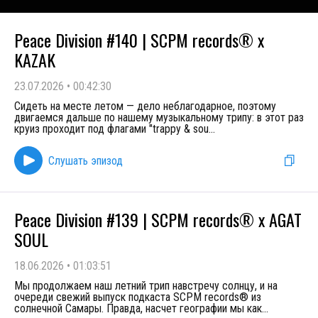
Peace Division #140 | SCPM records® x
KAZAK
23.07.2026
•
00:42:30
Сидеть на месте летом — дело неблагодарное, поэтому
двигаемся дальше по нашему музыкальному трипу: в этот раз
круиз проходит под флагами "trappy & sou
...
Слушать эпизод
Peace Division #139 | SCPM records® x AGAT
SOUL
18.06.2026
•
01:03:51
Мы продолжаем наш летний трип навстречу солнцу, и на
очереди свежий выпуск подкаста SCPM records® из
солнечной Самары. Правда, насчет географии мы как
...