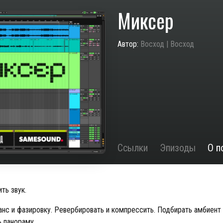
Миксер
Автор:
Восход | Восход
Ссылки
Эпизоды
О п
ть звук.
анс и фазировку. Ревербировать и компрессить. Подбирать амбиент 
ь панораму.