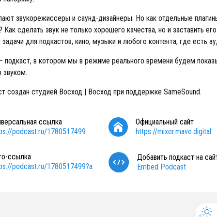
лают звукорежиссеры и саунд-дизайнеры. Но как отдельные плагин
? Как сделать звук не только хорошего качества, но и заставить ег
 задачи для подкастов, кино, музыки и любого контента, где есть а
— подкаст, в котором мы в режиме реального времени будем показы
о звуком.
ст создан студией Восход | Восход при поддержке SameSound.
иверсальная ссылка
Официальный сайт
tps://podcast.ru/1780517499
https://mixer.mave.digital
то-ссылка
Добавить подкаст на сай
tps://podcast.ru/1780517499?a
Embed Podcast