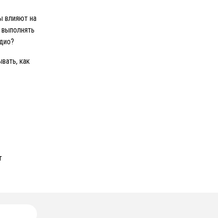
ы влияют на
о выполнять
удио?
вать, как
т