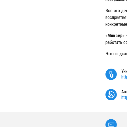
Всё это де
восприятие
конкретные
«Миксер»
работать с
Этот подка
Ун
ht
Ав
ht