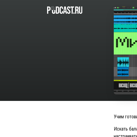
Учим готови
Искать бал
настраиват