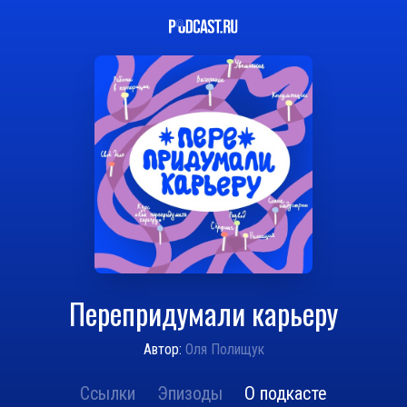
Перепридумали карьеру
Автор:
Оля Полищук
Ссылки
Эпизоды
О подкасте