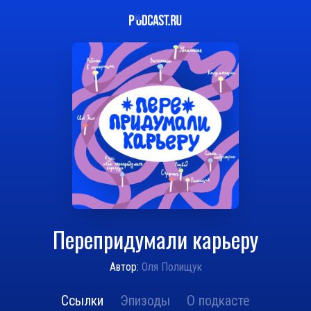
Перепридумали карьеру
Автор:
Оля Полищук
Ссылки
Эпизоды
О подкасте