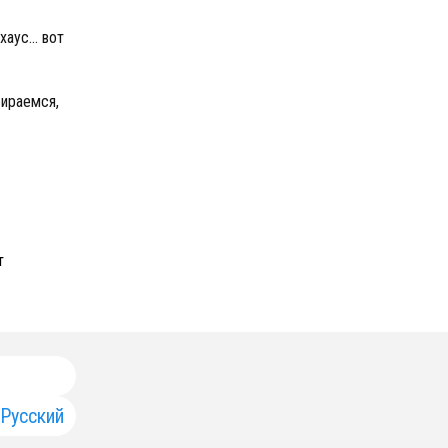
хаус… вот
бираемся,
т
Русский