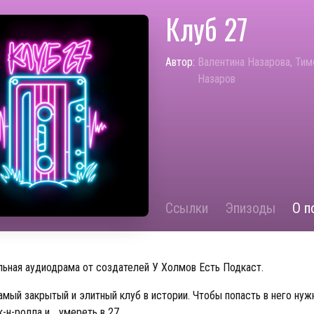
Клуб 27
Автор:
Валентина Назарова, Ти
Назаров
Ссылки
Эпизоды
О п
ьная аудиодрама от создателей У Холмов Есть Подкаст.
самый закрытый и элитный клуб в истории. Чтобы попасть в него нуж
к-н-ролла и… умереть в 27.