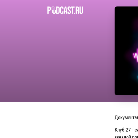
Документал
Клуб 27 - 
звездой ро