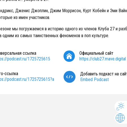
дрикс, Дженис Джоплин, Джим Моррисон, Курт Кобейн и Эми Вайн
оторые из имен участников.
езоне мы погружаемся в историю одного из членов Клуба 27 и раз
за одним из самых таинственных феноменов в поп культуре.
иверсальная ссылка
Официальный сайт
tps://podcast.ru/1725725615
https://club27.mave.digital
то-ссылка
Добавить подкаст на сай
tps://podcast.ru/1725725615?a
Embed Podcast