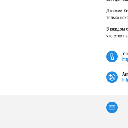
Джимми Хен
только нек
В каждом с
что стоит 
Ун
ht
Ав
ht