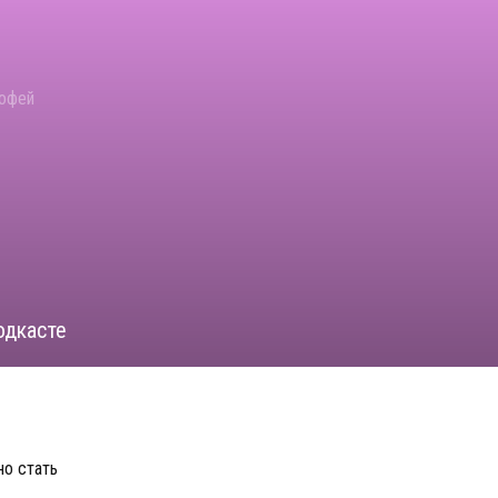
мофей
одкасте
но стать