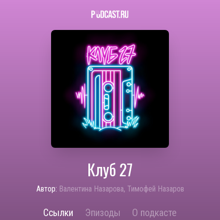
Клуб 27
Автор:
Валентина Назарова, Тимофей Назаров
Ссылки
Эпизоды
О подкасте