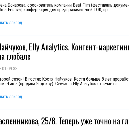
лёна Бочарова, сооснователь компании Beat Film (фестиваль докуме
ilms Festival, конференция для предпринимателей ТОК, пр
...
шать эпизод
айчуков, Elly Analytics. Контент-маркетин
а глобале
•
01:09:33
торой сезон! В гостях Костя Найчуков. Костя больше 8 лет прорабо
м eLama (продана Яндексу). Сейчас в Elly Analytics отвечает з
...
шать эпизод
сленникова, 25/8. Теперь уже точно на гл