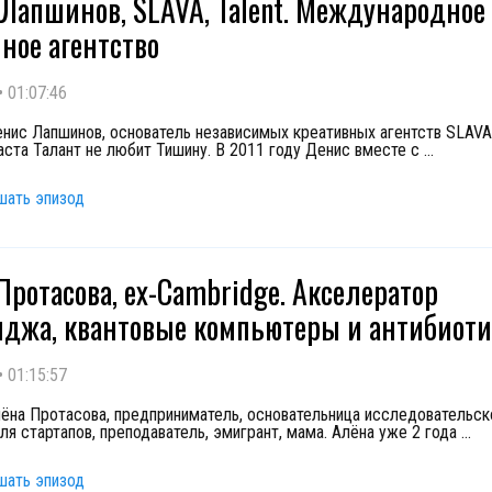
Лапшинов, SLAVA, Talent. Международное
ное агентство
•
01:07:46
енис Лапшинов, основатель независимых креативных агентств SLAVA 
аста Талант не любит Тишину. В 2011 году Денис вместе с
...
шать эпизод
Протасова, ex-Cambridge. Акселератор
джа, квантовые компьютеры и антибиот
•
01:15:57
лёна Протасова, предприниматель, основательница исследовательск
ля стартапов, преподаватель, эмигрант, мама. Алёна уже 2 года
...
шать эпизод