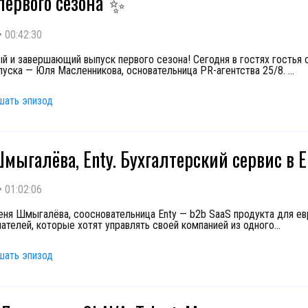
первого сезона
✨
•
00:42:30
й и завершающий выпуск первого сезона! Сегодня в гостях гостья 
пуска — Юля Масленникова, основательница PR-агентства 25/8.
...
шать эпизод
мыгалёва, Enty. Бухгалтерский сервис в 
•
01:02:06
еня Шмыгалёва, соосновательница Enty — b2b SaaS продукта для е
ателей, которые хотят управлять своей компанией из одного
...
шать эпизод