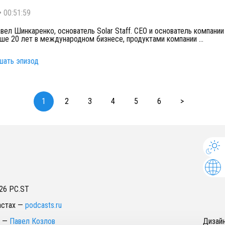
•
00:51:59
вел Шинкаренко, основатель Solar Staff. СEO и основатель компании
ше 20 лет в международном бизнесе, продуктами компании
...
шать эпизод
1
2
3
4
5
6
>
26
PC.ST
астах
—
podcasts.ru
—
Павел Козлов
Дизай