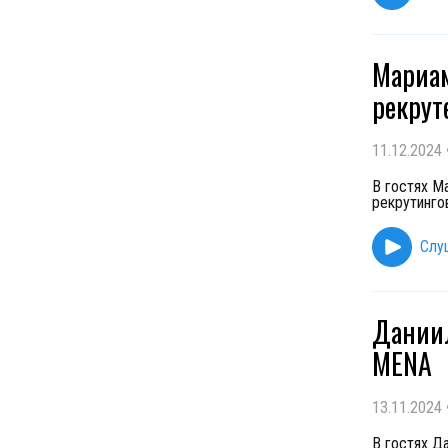
Мариам 
рекрут
11.12.2024
В гостях М
рекрутингов
Слу
Даниил
MENA
13.11.2024
В гостях Д