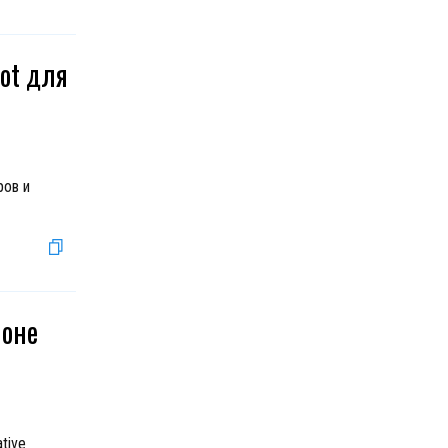
lot для
ров и
ионе
tive