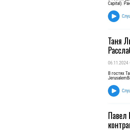
Capital). Р
Слу
Таня Л
Рассла
06.11.2024
В гостях Т
JerusalemB
Слу
Павел 
контра