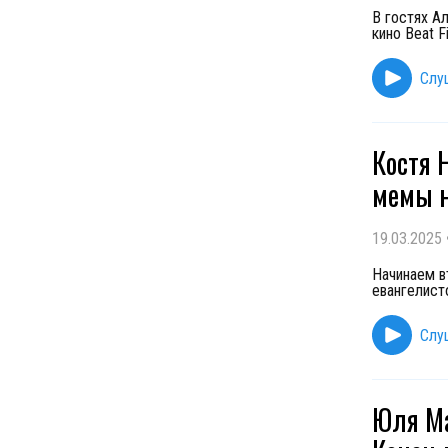
В гостях А
кино Beat F
Слу
Костя Н
мемы н
19.03.2025
Начинаем в
евангелисто
Слу
Юля Ма