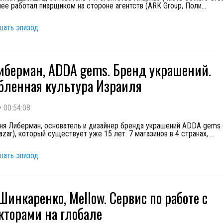
анее работал пиарщиком на стороне агентств (ARK Group, Поли
...
шать эпизод
иберман, ADDA gems. Бренд украшений.
бленная культура Израиля
•
00:54:08
аня Либерман, основатель и дизайнер бренда украшений ADDA gems 
azar), который существует уже 15 лет. 7 магазинов в 4 странах,
...
шать эпизод
Шинкаренко, Mellow. Сервис по работе с
кторами на глобале