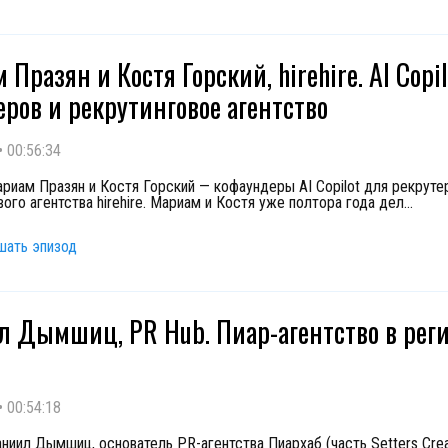
Празян и Костя Горский, hirehire. AI Copi
еров и рекрутинговое агентство
•
00:56:34
ариам Празян и Костя Горский — кофаундеры AI Copilot для рекруте
ого агентства hirehire. Мариам и Костя уже полтора года дел
...
шать эпизод
 Дымшиц, PR Hub. Пиар-агентство в рег
•
00:54:18
аниил Дымшиц, основатель PR-агентства Пиархаб (часть Setters Crea