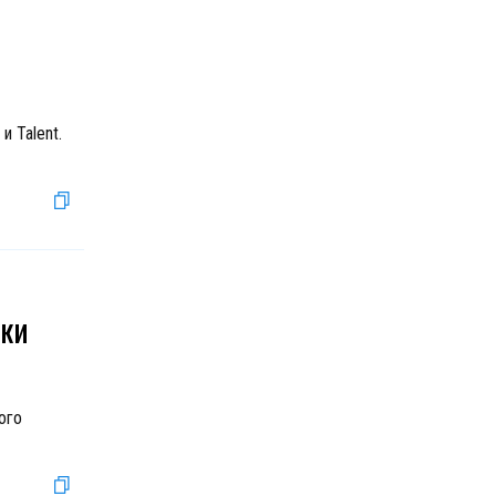
и Talent.
ики
ого