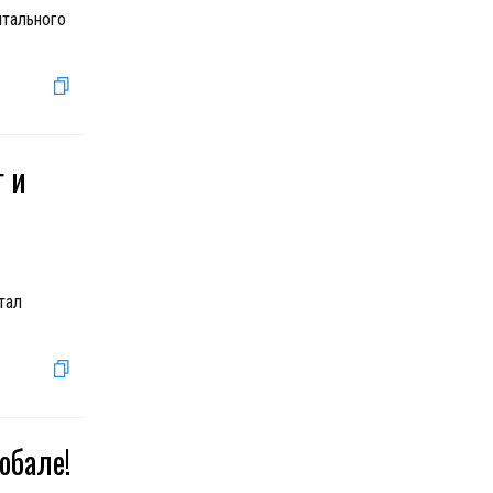
нтального
г и
тал
обале!