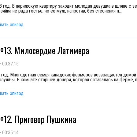
3 год. В парижскую квартиру заходит молодая девушка в шляпе с з
зяйка не рада гостье, но ее муж, напротив, без стеснения п
...
шать эпизод
13. Милосердие Латимера
•
00:37:15
3 год. Многодетная семья канадских фермеров возвращается домой
службы. В комнате старшей дочери, которая оставалась на ферме, 
шать эпизод
12. Приговор Пушкина
•
00:35:14