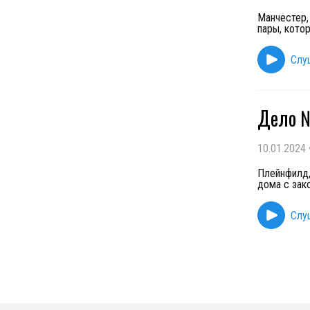
Манчестер,
пары, кото
Слу
Дело №
10.01.2024
Плейнфилд,
дома с зак
Слу