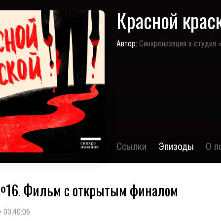
Красной крас
Автор:
Синхронизация x студия
Ссылки
Эпизоды
О п
№16. Фильм с открытым финалом
•
00:40:06