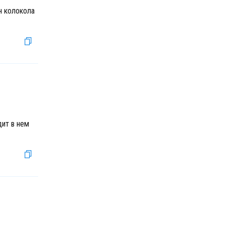
н колокола
дит в нем