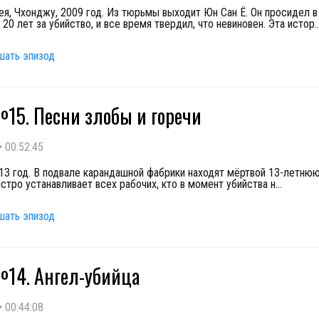
я, Чхонджу, 2009 год. Из тюрьмы выходит Юн Сан Ё. Он просидел в
20 лет за убийство, и все время твердил, что невиновен. Эта истор
..
шать эпизод
15. Песни злобы и горечи
•
00:52:45
913 год. В подвале карандашной фабрики находят мёртвой 13-летнюю
стро устанавливает всех рабочих, кто в момент убийства н
...
шать эпизод
14. Ангел-убийца
•
00:44:08