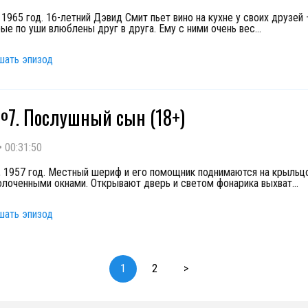
 1965 год. 16-летний Дэвид Смит пьет вино на кухне у своих друзей
рые по уши влюблены друг в друга. Ему с ними очень вес
...
шать эпизод
7. Послушный сын (18+)
•
00:31:50
 1957 год. Местный шериф и его помощник поднимаются на крыльц
олоченными окнами. Открывают дверь и светом фонарика выхват
...
шать эпизод
1
2
>