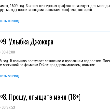
замок, 1609 год. Знатная венгерская графиня организует для молод
друг между воспитанницами возникает конфликт, который
...
шать эпизод
№9. Улыбка Джокера
•
00:43:00
78 год. В полицию поступает заявление о пропавшем подростке. Пос
 с мужчиной по фамилии Гейси: предпринимателем, политик
...
шать эпизод
8. Прошу, отыщите меня (18+)
•
00:37:53