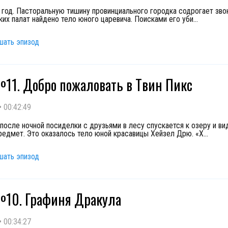
1 год. Пасторальную тишину провинциального городка содрогает зво
ких палат найдено тело юного царевича. Поисками его уби
...
шать эпизод
11. Добро пожаловать в Твин Пикс
•
00:42:49
после ночной посиделки с друзьями в лесу спускается к озеру и ви
редмет. Это оказалось тело юной красавицы Хейзел Дрю. «Х
...
шать эпизод
10. Графиня Дракула
•
00:34:27