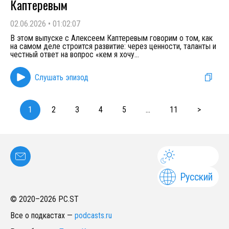
Каптеревым
02.06.2026
•
01:02:07
В этом выпуске с Алексеем Каптеревым говорим о том, как
на самом деле строится развитие: через ценности, таланты и
честный ответ на вопрос «кем я хочу
...
Слушать эпизод
1
2
3
4
5
...
11
>
Русский
© 2020–
2026
PC.ST
Все о подкастах
—
podcasts.ru