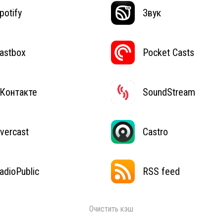
potify
Звук
astbox
Pocket Casts
Контакте
SoundStream
vercast
Castro
adioPublic
RSS feed
Очистить кэш