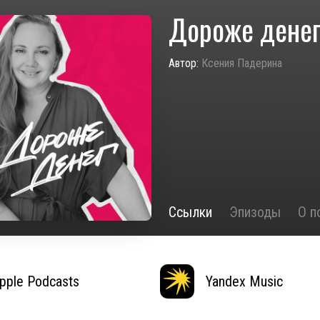
Дороже дене
Автор:
Ксения Падерина
Ссылки
Эпизоды
О п
pple Podcasts
Yandex Music