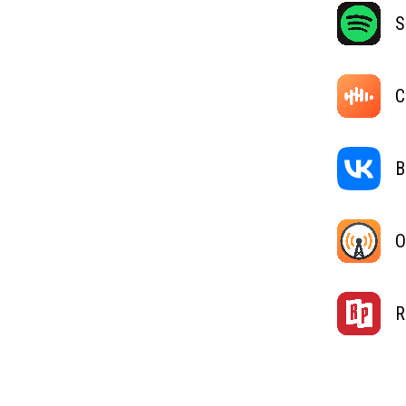
S
C
В
O
R