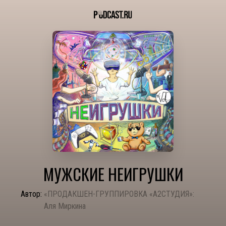
МУЖСКИЕ НЕИГРУШКИ
Автор:
«ПРОДАКШЕН-ГРУППИРОВКА «А2СТУДИЯ»:
Аля Миркина