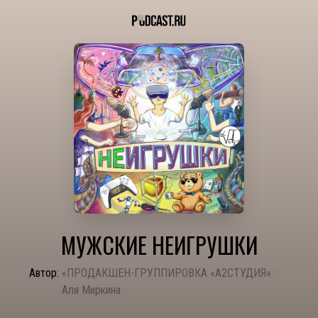
МУЖСКИЕ НЕИГРУШКИ
Автор:
«ПРОДАКШЕН-ГРУППИРОВКА «А2СТУДИЯ»:
Аля Миркина