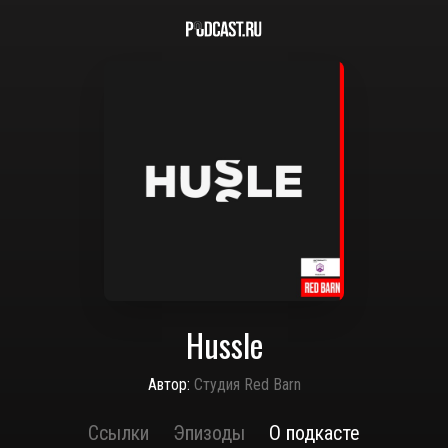
Hussle
Автор:
Студия Red Barn
Ссылки
Эпизоды
О подкасте