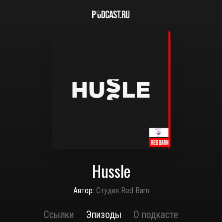
Hussle
Автор:
Студия Red Barn
Ссылки
Эпизоды
О подкасте