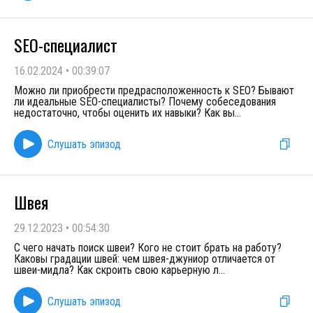
SEO-специалист
16.02.2024
•
00:39:07
Можно ли приобрести предрасположенность к SEO? Бывают
ли идеальные SEO-специалисты? Почему собеседования
недостаточно, чтобы оценить их навыки? Как вы
...
Слушать эпизод
Швея
29.12.2023
•
00:54:30
С чего начать поиск швеи? Кого не стоит брать на работу?
Каковы градации швей: чем швея-джуниор отличается от
швеи-мидла? Как скроить свою карьерную л
...
Слушать эпизод