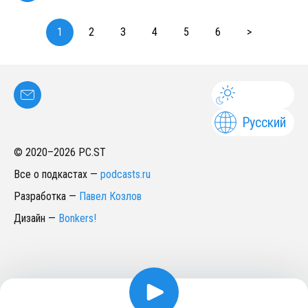
1
2
3
4
5
6
>
Русский
© 2020–
2026
PC.ST
Все о подкастах
—
podcasts.ru
Разработка
—
Павел Козлов
Дизайн
—
Bonkers!