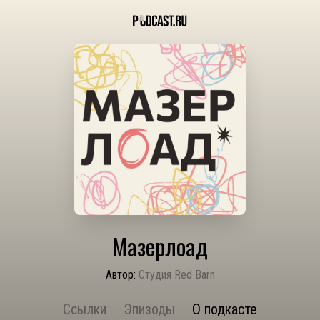
Мазерлоад
Автор:
Студия Red Barn
Ссылки
Эпизоды
О подкасте