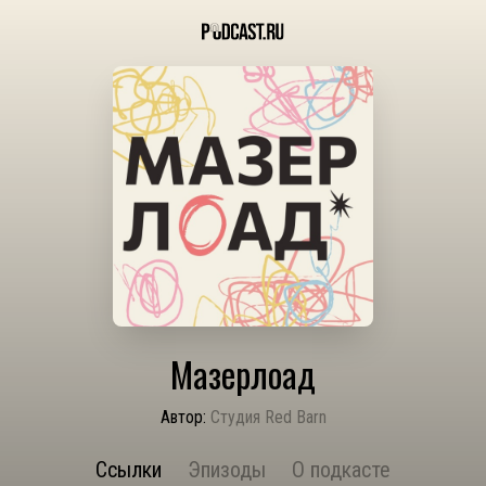
Мазерлоад
Автор:
Студия Red Barn
Ссылки
Эпизоды
О подкасте