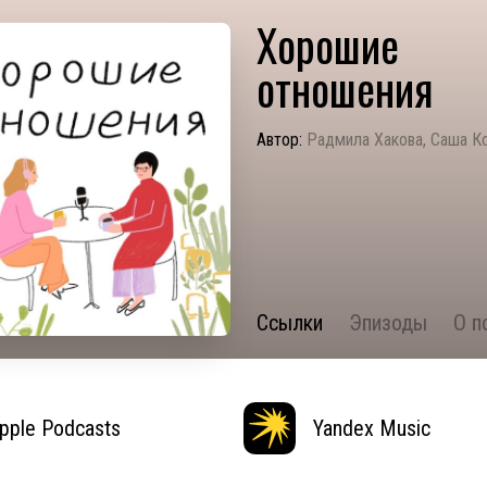
Хорошие
отношения
Автор:
Радмила Хакова, Саша К
Ссылки
Эпизоды
О п
pple Podcasts
Yandex Music