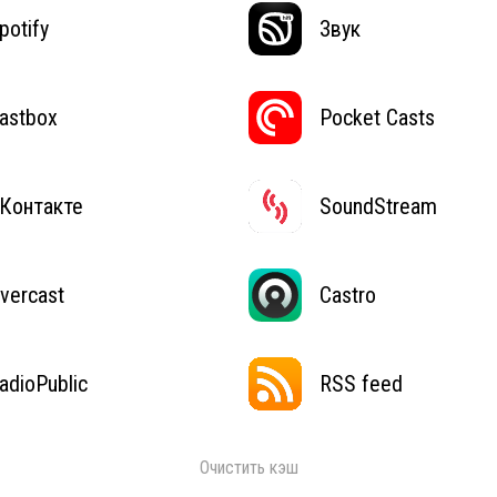
potify
Звук
astbox
Pocket Casts
Контакте
SoundStream
vercast
Castro
adioPublic
RSS feed
Очистить кэш