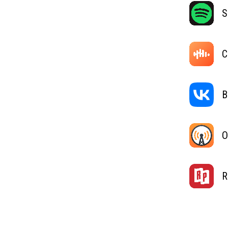
S
C
В
O
R