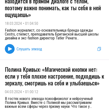
находится в прямом диалоге с телом,
поэтому важно понимать, как ты себя в ней
ощущаешь»
18.03.2024
•
01:04:50
Fashion-журналист, со-основательница бренда одежды
Cestrx, стилист, преподаватель Британской высшей школы
дизайна и экс-fashion-директор Tatler Рената
...
Слушать эпизод
Полина Кривых: «Магической кнопки нет:
если у тебя плохое настроение, подходишь к
зеркалу, смотришь на себя и улыбаешься»
04.03.2024
•
01:00:12
В гостях нового эпизода психофизиолог и нейроученый
Полина Кривых. Вместе с Полиной мы рассматриваем
важные всем сферы через призму науки. Что такое у
...