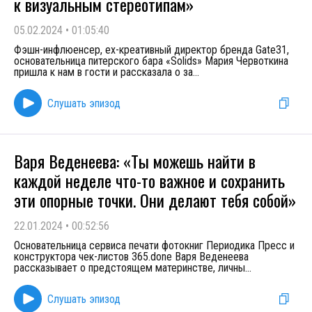
к визуальным стереотипам»
05.02.2024
•
01:05:40
Фэшн-инфлюенсер, ex-креативный директор бренда Gate31,
основательница питерского бара «Solids» Мария Червоткина
пришла к нам в гости и рассказала о за
...
Слушать эпизод
Варя Веденеева: «Ты можешь найти в
каждой неделе что-то важное и сохранить
эти опорные точки. Они делают тебя собой»
22.01.2024
•
00:52:56
Основательница сервиса печати фотокниг Периодика Пресс и
конструктора чек-листов 365.done Варя Веденеева
рассказывает о предстоящем материнстве, личны
...
Слушать эпизод