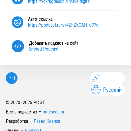
https://vokrugdaokolo.mave.digital
Авто-ссылка
https://podcast.ru/e/4ZhZKCAH_oO?a
Добавить подкаст на сайт
Embed Podcast
Русский
© 2020–
2026
PC.ST
Все о подкастах
—
podcasts.ru
Разработка
—
Павел Козлов
Дизайн
—
Bonkers!