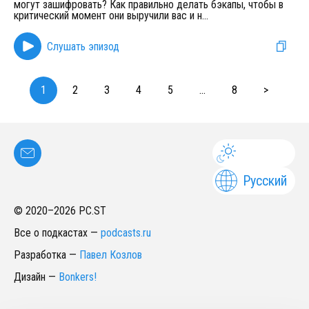
могут зашифровать? Как правильно делать бэкапы, чтобы в
критический момент они выручили вас и н
...
Слушать эпизод
1
2
3
4
5
...
8
>
Русский
© 2020–
2026
PC.ST
Все о подкастах
—
podcasts.ru
Разработка
—
Павел Козлов
Дизайн
—
Bonkers!