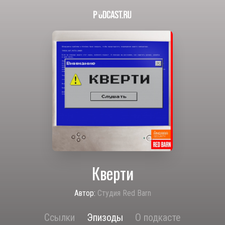
Кверти
Автор:
Студия Red Barn
Ссылки
Эпизоды
О подкасте