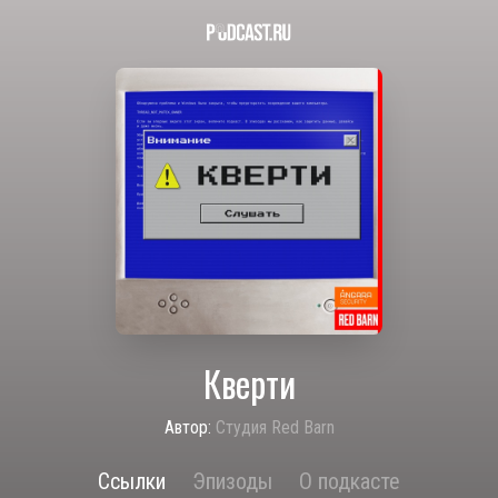
Кверти
Автор:
Студия Red Barn
Ссылки
Эпизоды
О подкасте