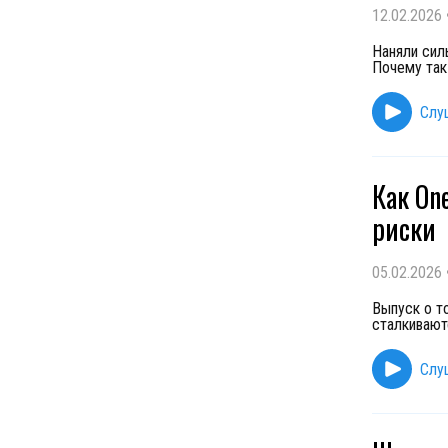
12.02.2026
Наняли силь
Почему так
Слу
Как On
риски
05.02.2026
Выпуск о т
сталкиваютс
Слу