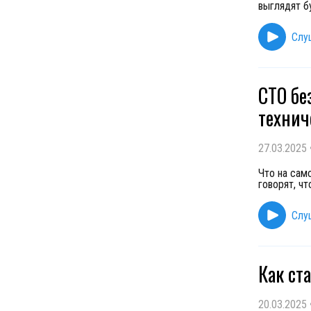
выглядят б
Слу
CTO бе
технич
27.03.2025
Что на сам
говорят, ч
Слу
Как ст
20.03.2025