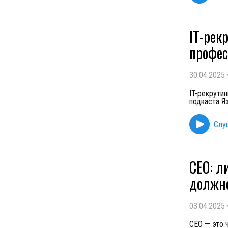
IT-рек
профес
30.04.2025
IT-рекрути
подкаста Я
Слу
CEO: л
должн
03.04.2025
CEO — это 