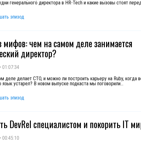
удни генерального директора в HR-Tech и какие вызовы стоят пере
шать эпизод
з мифов: чем на самом деле занимается
еский директор?
•
01:07:34
ом деле делает CTO, и можно ли построить карьеру на Ruby, когда в
то язык устарел? В новом выпуске подкаста мы поговорили
...
шать эпизод
ать DevRel специалистом и покорить IT м
•
00:45:10