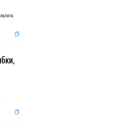
льтата.
ибки,
.