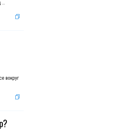
д
...
се вокруг
ир?