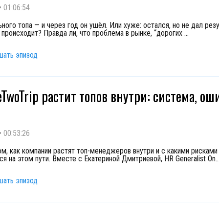
•
01:06:54
ного топа — и через год он ушёл. Или хуже: остался, но не дал резу
 происходит? Правда ли, что проблема в рынке, “дорогих
...
шать эпизод
eTwoTrip растит топов внутри: система, ош
•
00:53:26
ом, как компании растят топ-менеджеров внутри и с какими рисками
я на этом пути. Вместе с Екатериной Дмитриевой, HR Generalist On
..
шать эпизод