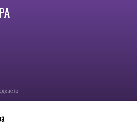
РА
одкасте
за