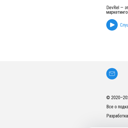
DevRel — э
маркетинго
Слу
© 2020–
20
Все о подк
Разработка