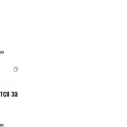
ая
тся за
ак