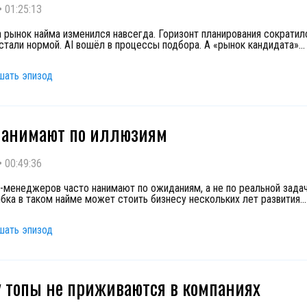
•
01:25:13
а рынок найма изменился навсегда. Горизонт планирования сократил
стали нормой. AI вошёл в процессы подбора. А «рынок кандидата»
...
шать эпизод
нанимают по иллюзиям
•
00:49:36
-менеджеров часто нанимают по ожиданиям, а не по реальной зада
бка в таком найме может стоить бизнесу нескольких лет развития
...
шать эпизод
 топы не приживаются в компаниях