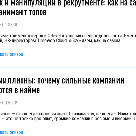
 и манипуляции в рекрутменте: как на с
анимают топов
•
01:08:00
айме топ-менеджеров и C-level в условиях неопределённости. Вмес
й, HR-директором Timeweb Cloud, обсуждаем, как на самом
...
шать эпизод
 миллионы: почему сильные компании
тся в найме
•
00:50:09
лионы — это всегда хороший знак? Оказывается, не всегда. Найм топ
— это не только про опыт, громкие компании в резюме и высокий ч
.
шать эпизод