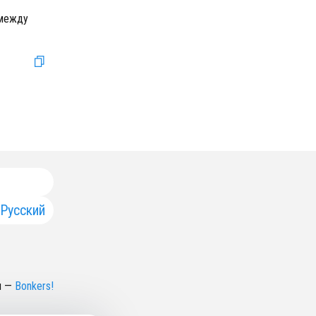
 между
Русский
н
—
Bonkers!