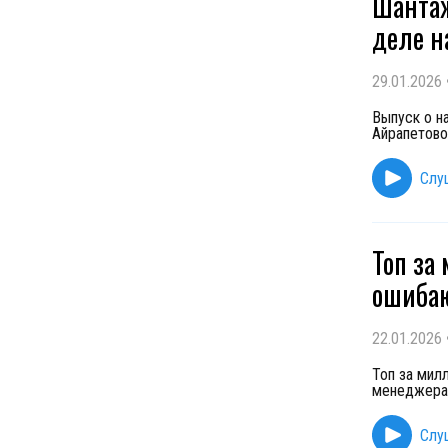
Шантаж
деле н
29.01.2026
Выпуск о н
Айрапетово
Слу
Топ за
ошибаю
22.01.2026
Топ за мил
менеджера 
Слу