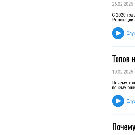
26.02.2026
С 2020 год
Релокации 
Слу
Топов 
19.02.2026
Почему топ
почему оши
Слу
Почему