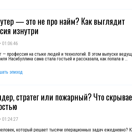
рутер — это не про найм? Как выглядит
сия изнутри
•
01:06:46
нг — профессия на стыке людей и технологий. В этом выпуске ведущ
зиля Насибуллина сама стала гостьей и рассказала, как попала в
...
шать эпизод
идер, стратег или пожарный? Что скрывае
остью
•
01:24:27
человек, который решает тысячи операционных задач ежедневно? К