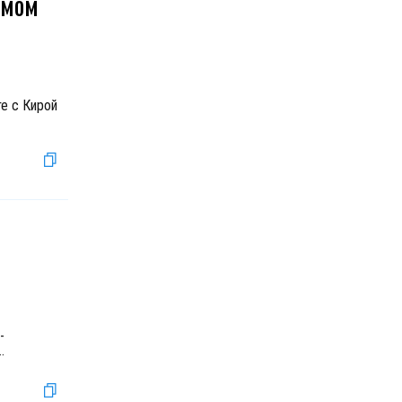
амом
те с Кирой
-
..