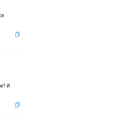
ся.
че? И