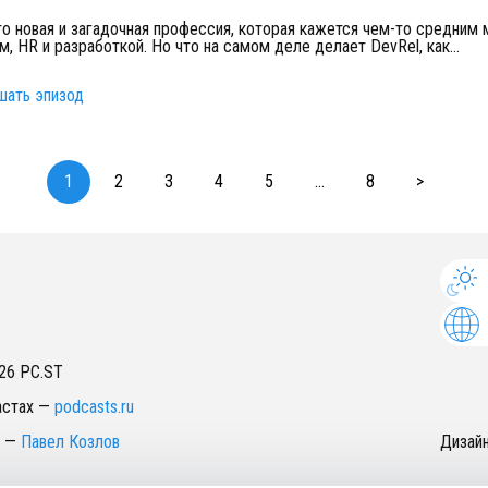
то новая и загадочная профессия, которая кажется чем-то средним
м, HR и разработкой. Но что на самом деле делает DevRel, как
...
шать эпизод
1
2
3
4
5
...
8
>
26
PC.ST
астах
—
podcasts.ru
—
Павел Козлов
Дизай