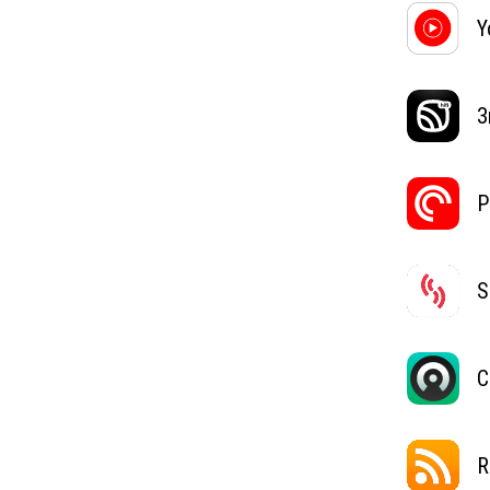
Y
З
P
S
C
R