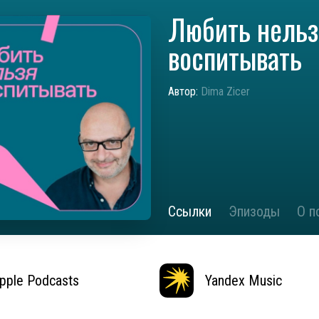
Любить нельз
воспитывать
Автор:
Dima Zicer
Ссылки
Эпизоды
О п
pple Podcasts
Yandex Music