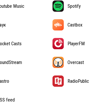
outube Music
Spotify
вук
Castbox
ocket Casts
PlayerFM
oundStream
Overcast
astro
RadioPublic
SS feed