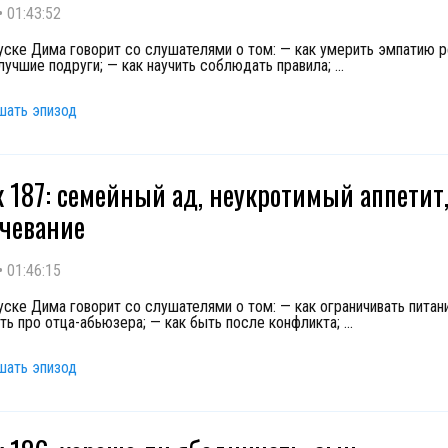
•
01:43:52
уске Дима говорит со слушателями о том: — как умерить эмпатию р
лучшие подруги; — как научить соблюдать правила;
...
шать эпизод
 187: семейный ад, неукротимый аппетит
чевание
•
01:46:15
уске Дима говорит со слушателями о том: — как ограничивать питани
ть про отца-абьюзера; — как быть после конфликта;
...
шать эпизод