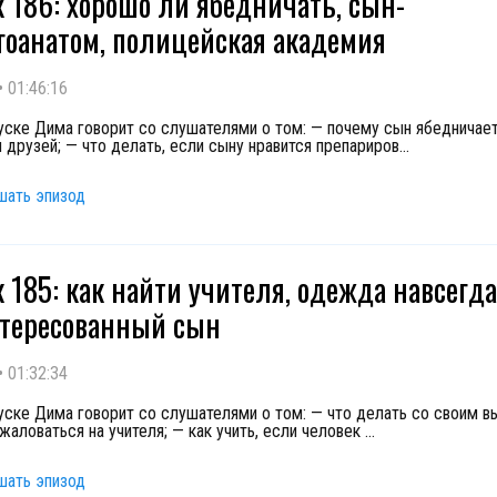
 186: хорошо ли ябедничать, сын-
гоанатом, полицейская академия
•
01:46:16
уске Дима говорит со слушателями о том: — почему сын ябедничает
и друзей; — что делать, если сыну нравится препариров
...
шать эпизод
 185: как найти учителя, одежда навсегда
тересованный сын
•
01:32:34
уске Дима говорит со слушателями о том: — что делать со своим в
жаловаться на учителя; — как учить, если человек
...
шать эпизод