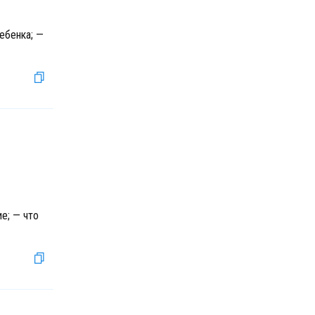
ебенка; —
,
е; — что