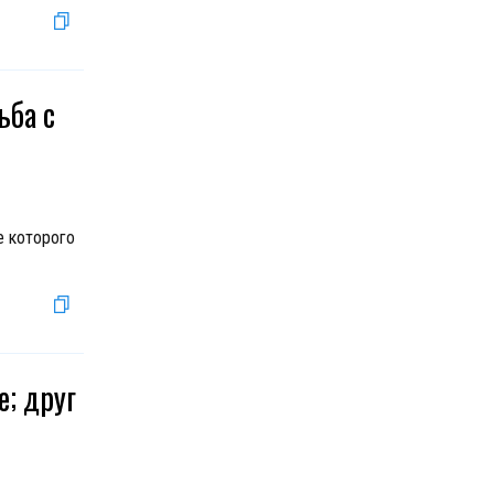
ьба с
е которого
е; друг