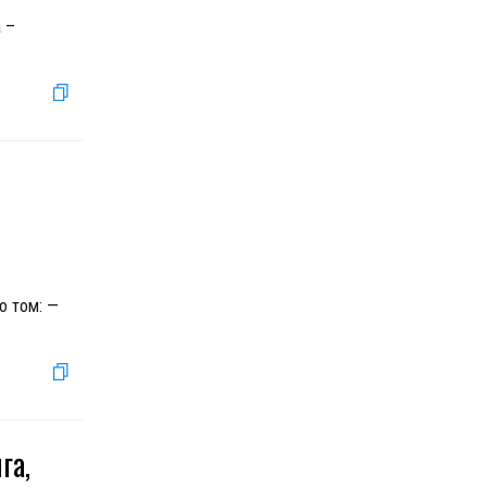
 –
о том: —
га,