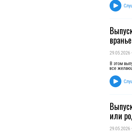
Слу
Выпуск
врань
29.05.2026
В этом вып
все желающ
Слу
Выпуск
или р
29.05.2026