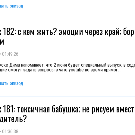
шать эпизод
 182: с кем жить? эмоции через край; бор
ем
•
01:49:26
уске Дима напоминает, что 2 июня будет специальный выпуск, в ход
ие смогут задать вопросы в чате youtube во время прямог
...
шать эпизод
 181: токсичная бабушка; не рисуем вмест
одитель?
•
01:36:38