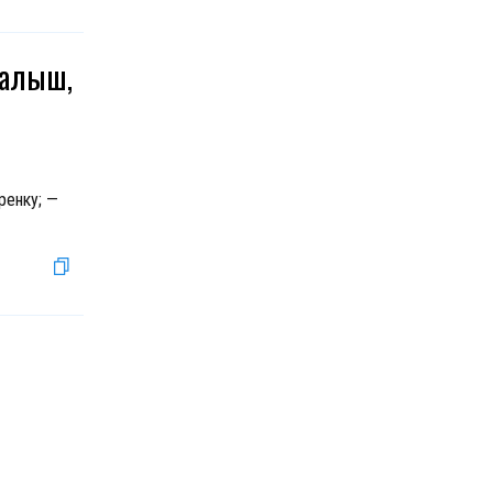
малыш,
ренку; —