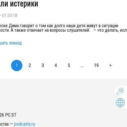
ли истерики
•
01:33:18
уске Дима говорит о том как долго наши дети живут в ситуации
ости. А также отвечает на вопросы слушателей: — что делать, ес
шать эпизод
1
2
3
4
5
...
19
>
26
PC.ST
астах
—
podcasts.ru