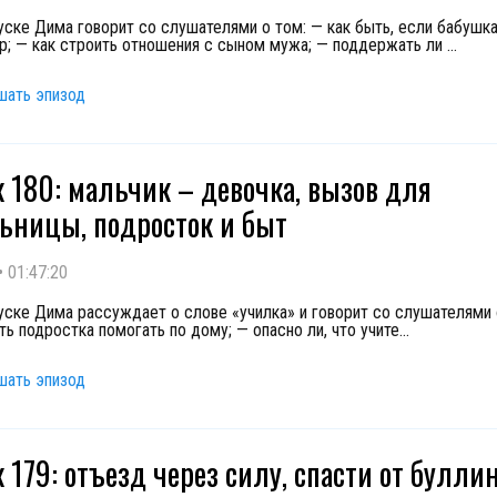
уске Дима говорит со слушателями о том: — как быть, если бабушка
р; — как строить отношения с сыном мужа; — поддержать ли
...
шать эпизод
 180: мальчик – девочка, вызов для
ьницы, подросток и быт
•
01:47:20
уске Дима рассуждает о слове «училка» и говорит со слушателями 
ть подростка помогать по дому; — опасно ли, что учите
...
шать эпизод
 179: отъезд через силу, спасти от буллин