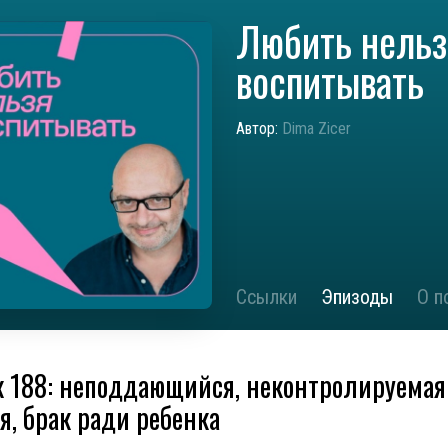
Любить нельз
воспитывать
Автор:
Dima Zicer
Ссылки
Эпизоды
О п
 188: неподдающийся, неконтролируемая
я, брак ради ребенка