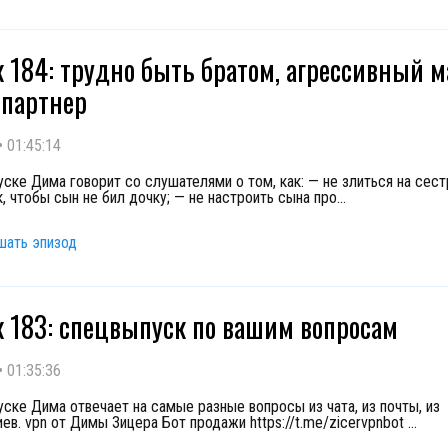
 184: трудно быть братом, агрессивный 
партнер
•
01:45:14
уске Дима говорит со слушателями о том, как: — не злиться на сест
, чтобы сын не бил дочку; — не настроить сына про
...
шать эпизод
 183: спецвыпуск по вашим вопросам
•
01:35:36
уске Дима отвечает на самые разные вопросы из чата, из почты, из
ев. vpn от Димы Зицера Бот продажи https://t.me/zicervpnbot
...