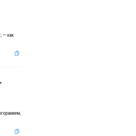
; — как
,
ыгоранием;