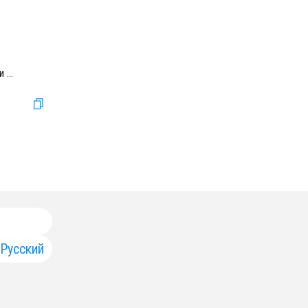
ли
...
Русский