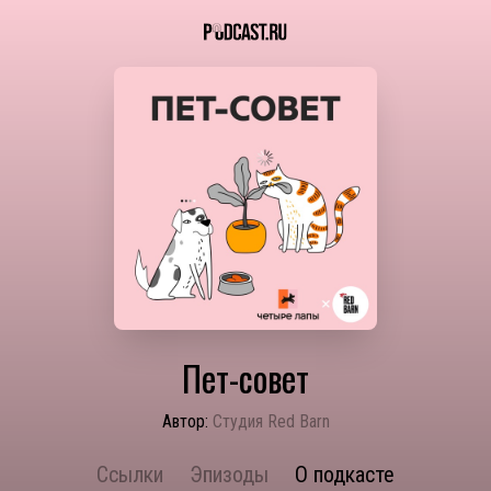
Пет-совет
Автор:
Студия Red Barn
Ссылки
Эпизоды
О подкасте