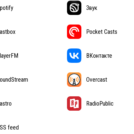
potify
Звук
astbox
Pocket Casts
layerFM
ВКонтакте
oundStream
Overcast
astro
RadioPublic
SS feed