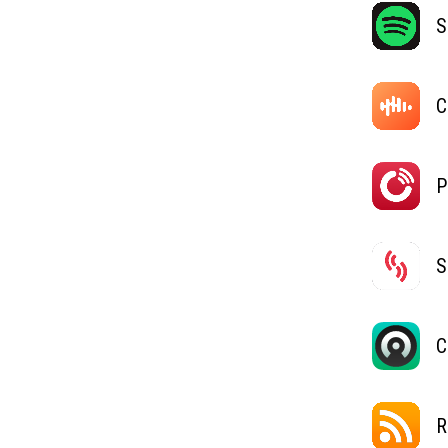
S
C
P
S
C
R